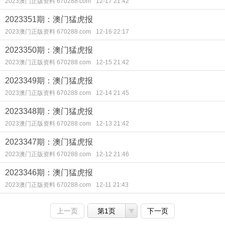
2023澳门正版资料 670288.com
12-17 21:42
2023351期：澳门猛虎报
2023澳门正版资料 670288.com
12-16 22:17
2023350期：澳门猛虎报
2023澳门正版资料 670288.com
12-15 21:42
2023349期：澳门猛虎报
2023澳门正版资料 670288.com
12-14 21:45
2023348期：澳门猛虎报
2023澳门正版资料 670288.com
12-13 21:42
2023347期：澳门猛虎报
2023澳门正版资料 670288.com
12-12 21:46
2023346期：澳门猛虎报
2023澳门正版资料 670288.com
12-11 21:43
上一页
第1页
下一页