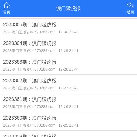
澳门猛虎报
首页
返回
2023365期：澳门猛虎报
2023澳门正版资料 670288.com
12-30 21:42
2023364期：澳门猛虎报
2023澳门正版资料 670288.com
12-29 21:41
2023363期：澳门猛虎报
2023澳门正版资料 670288.com
12-28 21:44
2023362期：澳门猛虎报
2023澳门正版资料 670288.com
12-27 21:42
2023361期：澳门猛虎报
2023澳门正版资料 670288.com
12-26 21:41
2023360期：澳门猛虎报
2023澳门正版资料 670288.com
12-25 21:41
2023359期：澳门猛虎报