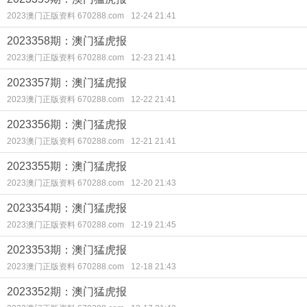
2023澳门正版资料 670288.com
12-24 21:41
2023358期：澳门猛虎报
2023澳门正版资料 670288.com
12-23 21:41
2023357期：澳门猛虎报
2023澳门正版资料 670288.com
12-22 21:41
2023356期：澳门猛虎报
2023澳门正版资料 670288.com
12-21 21:41
2023355期：澳门猛虎报
2023澳门正版资料 670288.com
12-20 21:43
2023354期：澳门猛虎报
2023澳门正版资料 670288.com
12-19 21:45
2023353期：澳门猛虎报
2023澳门正版资料 670288.com
12-18 21:43
2023352期：澳门猛虎报