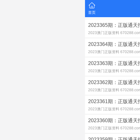
首页
2023365期：正版通天
2023澳门正版资料 670288.co
2023364期：正版通天
2023澳门正版资料 670288.co
2023363期：正版通天
2023澳门正版资料 670288.co
2023362期：正版通天
2023澳门正版资料 670288.co
2023361期：正版通天
2023澳门正版资料 670288.co
2023360期：正版通天
2023澳门正版资料 670288.co
2023359期：正版通天