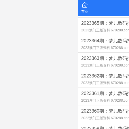
首页
2023365期：梦儿数码
2023澳门正版资料 670288.co
2023364期：梦儿数码
2023澳门正版资料 670288.co
2023363期：梦儿数码
2023澳门正版资料 670288.co
2023362期：梦儿数码
2023澳门正版资料 670288.co
2023361期：梦儿数码
2023澳门正版资料 670288.co
2023360期：梦儿数码
2023澳门正版资料 670288.co
2023359期：梦儿数码