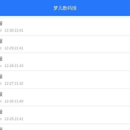
梦儿数码报
报
m
12-30 21:41
报
m
12-29 21:41
报
m
12-28 21:43
报
m
12-27 21:42
报
m
12-26 21:40
报
m
12-25 21:41
报