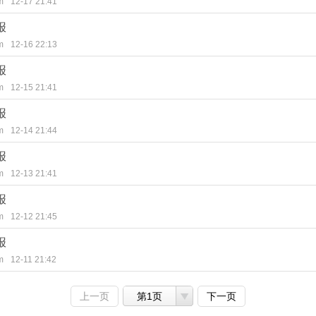
m
12-17 21:41
报
m
12-16 22:13
报
m
12-15 21:41
报
m
12-14 21:44
报
m
12-13 21:41
报
m
12-12 21:45
报
m
12-11 21:42
上一页
第1页
下一页