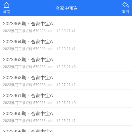
合家中宝A
首页
返回
2023365期：合家中宝A
2023澳门正版资料 670288.com
12-30 21:41
2023364期：合家中宝A
2023澳门正版资料 670288.com
12-29 21:41
2023363期：合家中宝A
2023澳门正版资料 670288.com
12-28 21:43
2023362期：合家中宝A
2023澳门正版资料 670288.com
12-27 21:42
2023361期：合家中宝A
2023澳门正版资料 670288.com
12-26 21:40
2023360期：合家中宝A
2023澳门正版资料 670288.com
12-25 21:41
2023359期：合家中宝A