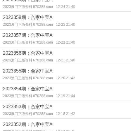
2023澳门正版资料 670288.com
12-24 21:40
2023358期：合家中宝A
2023澳门正版资料 670288.com
12-23 21:40
2023357期：合家中宝A
2023澳门正版资料 670288.com
12-22 21:40
2023356期：合家中宝A
2023澳门正版资料 670288.com
12-21 21:40
2023355期：合家中宝A
2023澳门正版资料 670288.com
12-20 21:42
2023354期：合家中宝A
2023澳门正版资料 670288.com
12-19 21:44
2023353期：合家中宝A
2023澳门正版资料 670288.com
12-18 21:42
2023352期：合家中宝A