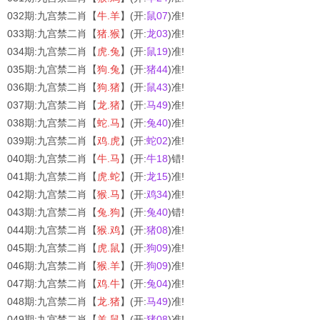
032期:九宫禁二肖【
牛.羊
】(开:
鼠07
)准!
033期:九宫禁二肖【
猪.猴
】(开:
龙03
)准!
034期:九宫禁二肖【
虎.兔
】(开:
鼠19
)准!
035期:九宫禁二肖【
狗.兔
】(开:
猪44
)准!
036期:九宫禁二肖【
狗.猪
】(开:
鼠43
)准!
037期:九宫禁二肖【
龙.猪
】(开:
马49
)准!
038期:九宫禁二肖【
蛇.马
】(开:
兔40
)准!
039期:九宫禁二肖【
鸡.虎
】(开:
蛇02
)准!
040期:九宫禁二肖【
牛.马
】(开:
牛18
)错!
041期:九宫禁二肖【
虎.蛇
】(开:
龙15
)准!
042期:九宫禁二肖【
猴.马
】(开:
鸡34
)准!
043期:九宫禁二肖【
兔.狗
】(开:
兔40
)错!
044期:九宫禁二肖【
猴.鸡
】(开:
猪08
)准!
045期:九宫禁二肖【
虎.鼠
】(开:
狗09
)准!
046期:九宫禁二肖【
猴.羊
】(开:
狗09
)准!
047期:九宫禁二肖【
鸡.牛
】(开:
兔04
)准!
048期:九宫禁二肖【
龙.猪
】(开:
马49
)准!
049期:九宫禁二肖【
羊.鼠
】(开:
猪08
)准!