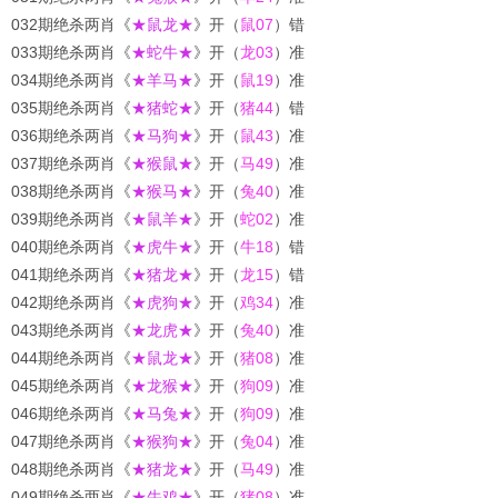
032期绝杀两肖《
★鼠龙★
》开（
鼠07
）错
033期绝杀两肖《
★蛇牛★
》开（
龙03
）准
034期绝杀两肖《
★羊马★
》开（
鼠19
）准
035期绝杀两肖《
★猪蛇★
》开（
猪44
）错
036期绝杀两肖《
★马狗★
》开（
鼠43
）准
037期绝杀两肖《
★猴鼠★
》开（
马49
）准
038期绝杀两肖《
★猴马★
》开（
兔40
）准
039期绝杀两肖《
★鼠羊★
》开（
蛇02
）准
040期绝杀两肖《
★虎牛★
》开（
牛18
）错
041期绝杀两肖《
★猪龙★
》开（
龙15
）错
042期绝杀两肖《
★虎狗★
》开（
鸡34
）准
043期绝杀两肖《
★龙虎★
》开（
兔40
）准
044期绝杀两肖《
★鼠龙★
》开（
猪08
）准
045期绝杀两肖《
★龙猴★
》开（
狗09
）准
046期绝杀两肖《
★马兔★
》开（
狗09
）准
047期绝杀两肖《
★猴狗★
》开（
兔04
）准
048期绝杀两肖《
★猪龙★
》开（
马49
）准
049期绝杀两肖《
★牛鸡★
》开（
猪08
）准